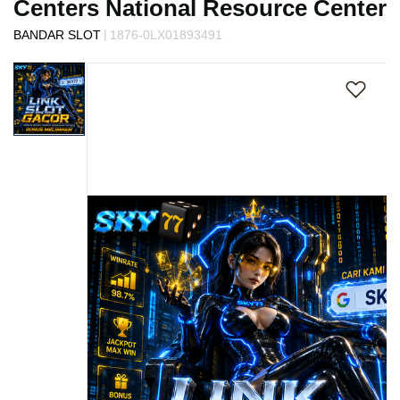
Centers National Resource Center
s
i
|
BANDAR SLOT
1876-0LX01893491
a
Skip
!
to
the
end
of
the
images
gallery