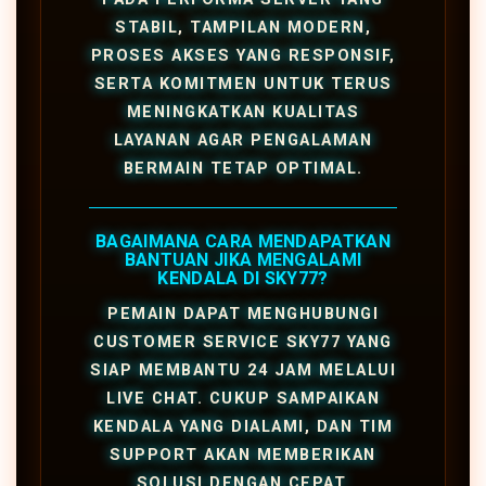
STABIL, TAMPILAN MODERN,
PROSES AKSES YANG RESPONSIF,
SERTA KOMITMEN UNTUK TERUS
MENINGKATKAN KUALITAS
LAYANAN AGAR PENGALAMAN
BERMAIN TETAP OPTIMAL.
BAGAIMANA CARA MENDAPATKAN
BANTUAN JIKA MENGALAMI
KENDALA DI SKY77?
PEMAIN DAPAT MENGHUBUNGI
CUSTOMER SERVICE SKY77 YANG
SIAP MEMBANTU 24 JAM MELALUI
LIVE CHAT. CUKUP SAMPAIKAN
KENDALA YANG DIALAMI, DAN TIM
SUPPORT AKAN MEMBERIKAN
SOLUSI DENGAN CEPAT.