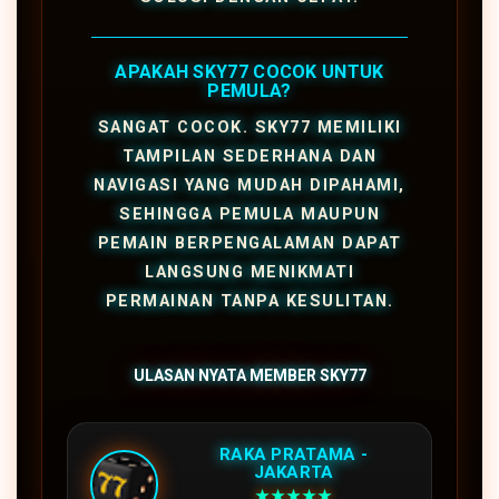
APAKAH SKY77 COCOK UNTUK
PEMULA?
SANGAT COCOK. SKY77 MEMILIKI
TAMPILAN SEDERHANA DAN
NAVIGASI YANG MUDAH DIPAHAMI,
SEHINGGA PEMULA MAUPUN
PEMAIN BERPENGALAMAN DAPAT
LANGSUNG MENIKMATI
PERMAINAN TANPA KESULITAN.
ULASAN NYATA MEMBER SKY77
RAKA PRATAMA -
JAKARTA
★★★★★