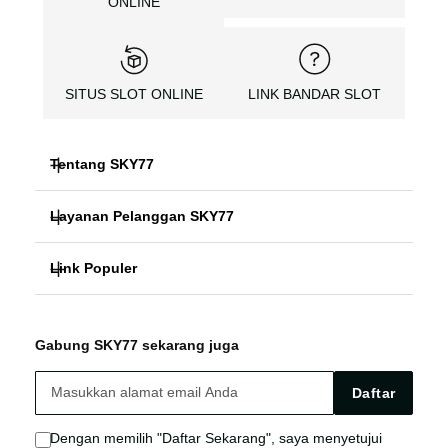
ONLINE
SITUS SLOT ONLINE
LINK BANDAR SLOT
Tentang SKY77
Layanan Pelanggan SKY77
SKY77
Link Populer
FAQ
BANDAR SLOT
SKY77
SKY77 BONUS
BANDAR SLOT ONLINE
Gabung SKY77 sekarang juga
SITUS SLOT ONLINE
SKY77 LIVE CHAT
SITUS SLOT
Daftar
BANDAR SLOT
Sitemap
Dengan memilih "Daftar Sekarang", saya menyetujui