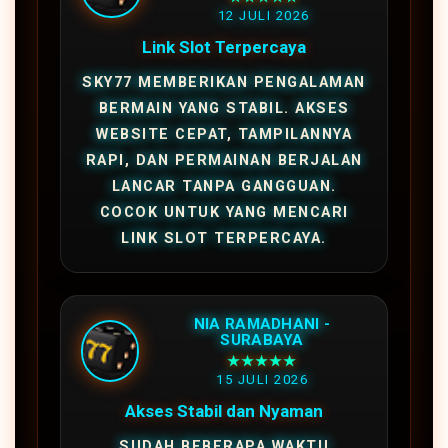
12 JULI 2026
Link Slot Terpercaya
SKY77 MEMBERIKAN PENGALAMAN
BERMAIN YANG STABIL. AKSES
WEBSITE CEPAT, TAMPILANNYA
RAPI, DAN PERMAINAN BERJALAN
LANCAR TANPA GANGGUAN.
COCOK UNTUK YANG MENCARI
LINK SLOT TERPERCAYA.
NIA RAMADHANI -
SURABAYA
★★★★★
15 JULI 2026
Akses Stabil dan Nyaman
SUDAH BEBERAPA WAKTU